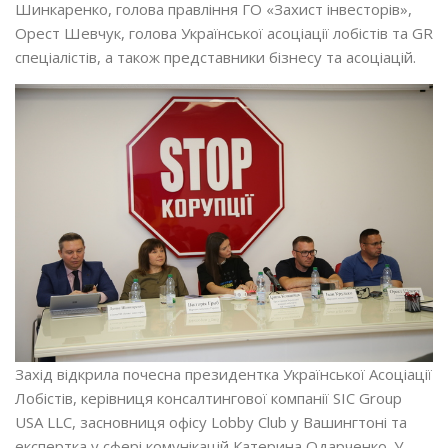
Шинкаренко, голова правління ГО «Захист інвесторів»,
Орест Шевчук, голова Української асоціації лобістів та GR
спеціалістів, а також представники бізнесу та асоціацій.
Захід відкрила почесна президентка Української Асоціації
Лобістів, керівниця консалтингової компанії SIC Group
USA LLC, засновниця офісу Lobby Club у Вашингтоні та
експертка у сфері комунікацій Катерина Одарченко. У