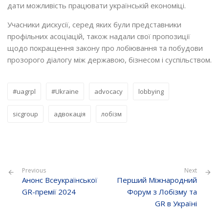
дати можливість працювати українській економіці.
Учасники дискусії, серед яких були представники
профільних асоціацій, також надали свої пропозиції
щодо покращення закону про лобіювання та побудови
прозорого діалогу між державою, бізнесом і суспільством.
#uagrpl
#Ukraine
advocacy
lobbying
sicgroup
адвокація
лобізм
Previous
Next
Анонс Всеукраїнської
Перший Міжнародний
GR-премії 2024
Форум з Лобізму та
GR в Україні