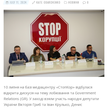
JULY 11, 2024
KATE ODARCHENKO
НОВИНИ
0
10 липня на базі медіацентру «СтопКор» відбулася
відкрита дискусія на тему лобіювання та Government
Relations (GR). У заході взяли участь народні депутати
України Вікторія Гриб та Іван Крулько, Денис