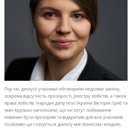
Під час дискусії учасники обговорили недоліки закону,
зокрема відсутність прозорості, реєстру лобістів, а також
права лобістів. Народні депутати України Вікторія Гриб та
Іван Крулько наголосили, що інститут лобіювання
повинен бути прозорим та відкритим для всіх учасників.
Особливо це стосується діалогу між бізнесом і владою.