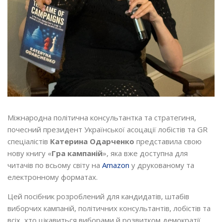
Міжнародна політична консультантка та стратегиня,
почесний президент Української асоцації лобістів та GR
спеціалістів
Катерина Одарченко
представила свою
нову книгу «
Гра кампаній
», яка вже доступна для
читачів по всьому світу на
Amazon
у друкованому та
електронному форматах.
Цей посібник розроблений для кандидатів, штабів
виборчих кампаній, політичних консультантів, лобістів та
всіх, хто цікавиться виборами й розвитком демократії.