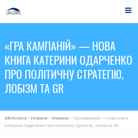
«ГРА КАМПАНІЙ» — НОВА
КНИГА КАТЕРИНИ ОДАРЧЕНКО
ПРО ПОЛІТИЧНУ СТРАТЕГІЮ,
ЛОБІЗМ ТА GR
GRUkraine
>
Новини
>
Новини
>
«Гра кампаній» — нова книга
Катерини Одарченко про політичну стратегію, лобізм та GR