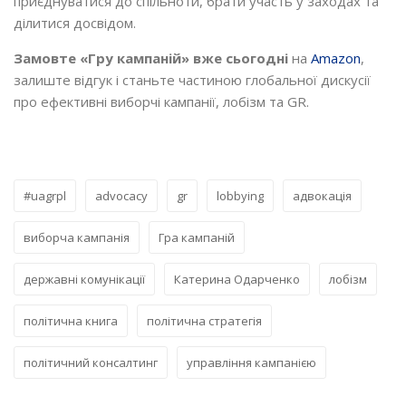
приєднуватися до спільноти, брати участь у заходах та
ділитися досвідом.
Замовте «Гру кампаній» вже сьогодні
на
Amazon
,
залиште відгук і станьте частиною глобальної дискусії
про ефективні виборчі кампанії, лобізм та GR.
#uagrpl
advocacy
gr
lobbying
адвокація
виборча кампанія
Гра кампаній
державні комунікації
Катерина Одарченко
лобізм
політична книга
політична стратегія
політичний консалтинг
управління кампанією