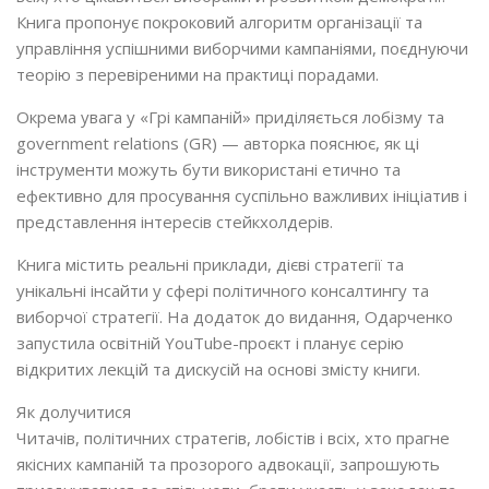
Книга пропонує покроковий алгоритм організації та
управління успішними виборчими кампаніями, поєднуючи
теорію з перевіреними на практиці порадами.
Окрема увага у «Грі кампаній» приділяється лобізму та
government relations (GR) — авторка пояснює, як ці
інструменти можуть бути використані етично та
ефективно для просування суспільно важливих ініціатив і
представлення інтересів стейкхолдерів.
Книга містить реальні приклади, дієві стратегії та
унікальні інсайти у сфері політичного консалтингу та
виборчої стратегії. На додаток до видання, Одарченко
запустила освітній YouTube-проєкт і планує серію
відкритих лекцій та дискусій на основі змісту книги.
Як долучитися
Читачів, політичних стратегів, лобістів і всіх, хто прагне
якісних кампаній та прозорого адвокації, запрошують