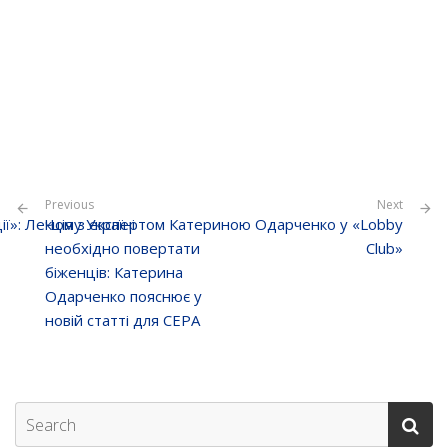
Previous
Next
ції»: Лекція з експертом Катериною Одарченко у «Lobby
Чому Україні
необхідно повертати
Club»
біженців: Катерина
Одарченко пояснює у
новій статті для CEPA