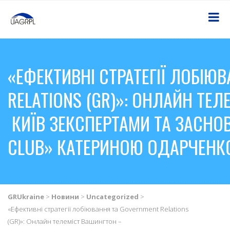
«ЕФЕКТИВНІ СТРАТЕГІЇ ЛОБІЮ
RELATIONS (GR)»: ОНЛАЙН ТЕ
КИЇВ ЗЕКСПЕРТАМИ ТА ЗАСНО
CLUB» КАТЕРИНОЮ ОДАРЧЕНКО
GRUkraine
>
Новини
>
Uncategorized
>
«Ефективні стратегії лобіювання та Government Relations
(GR)»: Онлайн телеміст Вашингтон –