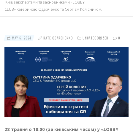
Київ зекспертами та засновниками «LOBBY
CLUB» Катериною Одарченко та Сергієм Колісником.
MAY 6, 2024
KATE ODARCHENKO
UNCATEGORIZED
0
28 травня о 18:00 (за київським часом) у «LOBBY