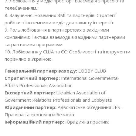
7. Лобіювання у медіа просторі: Взаємодія з пресою та
телебаченням.
8. Залучення іноземних ЗМІ та партнерів: Стратегії
роботи з іноземними медіа для захисту інтересів.
9. Роль лобіювання в партнерствах з західними
компаніями: Тактика взаємодії з західними партнерами
тагрантовими програмами.
10. Лобіювання у США та ЄС: Особливості та інструменти
порівняно з Україною.
Генеральний партнер заходу:
LOBBY CLUB
Стратегічний партнер:
International Governmental
Affairs Professionals Association
Експертний партнер:
Ukrainian Association of
Government Relations Professionals and Lobbyists
Юридичний партнер:
Адвокатське об’єднання LES –
Правова та економічна безпека
Iнформаційний партнер:
Юридична практика