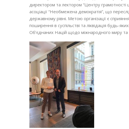
директором та лектором “Центру грамотності ц
асоціації “Необмежена демократія”, що пересл
державному рівні. Метою організації є сприянн
поширення в суспільстві та ліквідація будь-яки
Об’єднаних Націй щодо міжнародного миру та бе