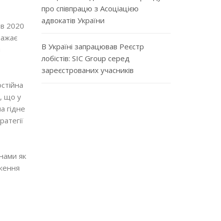
про співпрацю з Асоціацією
адвокатів України
 в 2020
важає
В Україні запрацював Реєстр
м
лобістів: SIC Group серед
зареєстрованих учасників
остійна
, що у
а гідне
ратегії
їнами як
вження