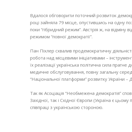
Вдалося обговорити поточний розвиток демократі
році зайняла 79 місце, опустившись на одну по
поки “гібридний режим”. Австрія ж, на відміну в
режимом “повної демократії”.
Пан Піхлер схвалив продемократичну діяльність
робота над місцевими ініціативами – інструмен
їх реалізації українська політична сила прагне
медичне обслуговування, повну загальну середн
“Національної платформи” розвитку України – 
Так як Асоціація “Необмежена демократія” спов
Західної, так і Східної Європи (Україна є цьом
співпраці з українською стороною.