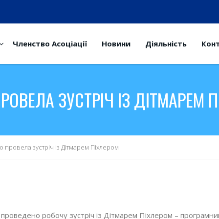
Членство Асоціації
Новини
Діяльність
Кон
РОВЕЛА ЗУСТРІЧ ІЗ ДІТМАРЕМ 
 провела зустріч із Дітмарем Піхлером
о проведено робочу зустріч із Дітмарем Піхлером – програмн