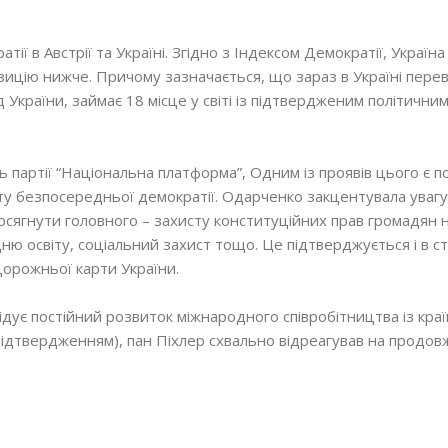
ї в Австрії та Україні. Згідно з Індексом Демократії, Україна
зицію нижче. Причому зазначається, що зараз в Україні пере
ід України, займає 18 місце у світі із підтвердженим політични
 партії “Національна платформа”, Одним із проявів цього є п
ту безпосередньої демократії. Одарченко закцентувала увагу
 досягнути головного – захисту конституційних прав громадян н
ю освіту, соціальний захист тощо. Це підтверджується і в ст
Дорожньої карти України.
ідує постійний розвиток міжнародного співробітництва із кра
у підтвердженням), пан Піхлер схвально відреагував на продо