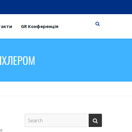
такти
GR Конференція
ПІХЛЕРОМ
им