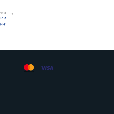
Next
R и
ии”