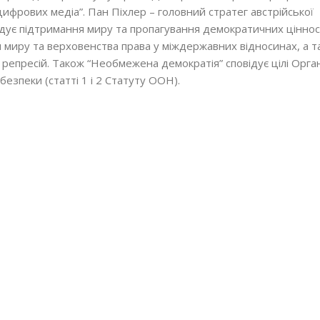
ифрових медіа”. Пан Піхлер – головний стратег австрійської
ідує підтримання миру та пропагування демократичних цінно
я миру та верховенства права у міждержавних відносинах, а т
х репресій. Також “Необмежена демократія” сповідує цілі Орган
зпеки (статті 1 і 2 Статуту ООН).