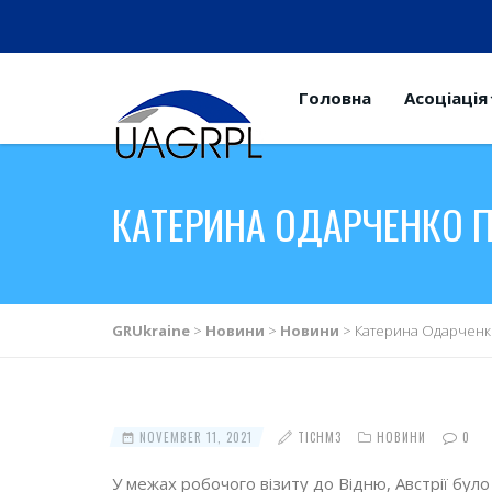
Головна
Асоціація
КАТЕРИНА ОДАРЧЕНКО П
GRUkraine
>
Новини
>
Новини
>
Катерина Одарченко
NOVEMBER 11, 2021
TICHM3
НОВИНИ
0
У межах робочого візиту до Відню, Австрії бул