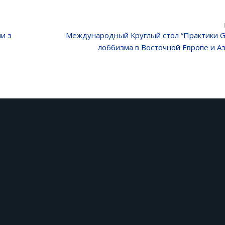
и з
Международный Круглый стол “Практики G
лоббизма в Восточной Европе и Аз