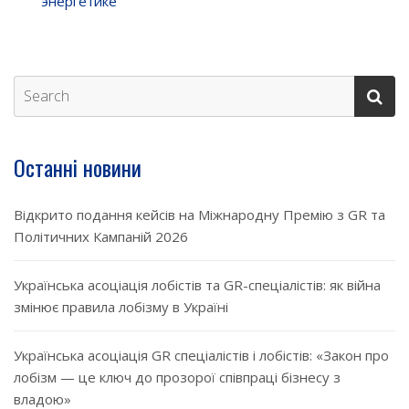
энергетике
Останні новини
Відкрито подання кейсів на Міжнародну Премію з GR та
Політичних Кампаній 2026
Українська асоціація лобістів та GR-спеціалістів: як війна
змінює правила лобізму в Україні
Українська асоціація GR спеціалістів і лобістів: «Закон про
лобізм — це ключ до прозорої співпраці бізнесу з
владою»