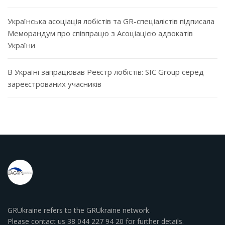
Українська асоціація лобістів та GR-спеціалістів підписала
Меморандум про співпрацю з Асоціацією адвокатів
України
В Україні запрацював Реєстр лобістів: SIC Group серед
зареєстрованих учасників
GRUkraine refers to the GRUkraine network.
Please contact us 38 044 227 94 20 for further details.