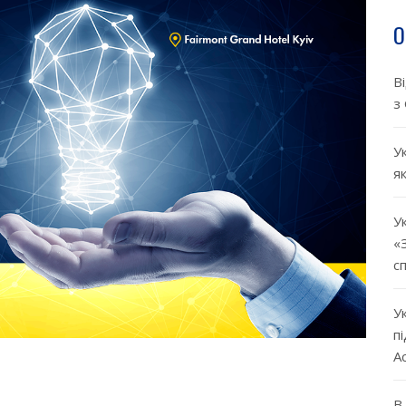
О
В
з
Ук
я
Ук
«
с
У
п
А
В