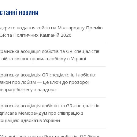
станні новини
ідкрито подання кейсів на Міжнародну Премію
 GR та Політичних Кампаній 2026
раїнська асоціація лобістів та GR-спеціалістів:
к війна змінює правила лобізму в Україні
раїнська асоціація GR спеціалістів і лобістів:
Закон про лобізм — це ключ до прозорої
півпраці бізнесу з владою»
країнська асоціація лобістів та GR-спеціалістів
ідписала Меморандум про співпрацю з
соціацією адвокатів України
 Україні запрацював Реєстр лобістів: SIC Group