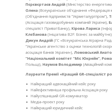
Пєрєвєртаєв Андрій
(Міністерство енергетики
Олена
(Всеукраїнське об’єднання «Федерація м
(Об’єднання підприємств “Укрметалургпром”),
Т
(Асоціація газовидобувних компаній України),
Б
спеціаліст ПриватБанку),
Кірова Лариса
(Інфо
Клєбанова
(Ініціатива B2F: Бізнес за майбутнє)
Дикун Андрій
(ГС «Всеукраїнська Аграрна Рад
“Українське агентство з оцінки технологій охор
асоціація банків України»),
Ломовський Анато
“Національний комітет “Міс Юкрейн”
,
Рома
Польщі),
Наумов Володимир
(Авіаційний ком
Лауреати
Премії «Кращий GR-спеціаліст ро
Найкращий адвокаційний кейс року
Найефективніша профільна Асоціація року
Найуспішніший GR-комунікатор
Медіа-проект року
Найкращий юридичний кейс