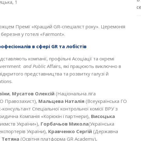
цька, 1
с
ожцем Премії «Кращий GR-спеціаліст року». Церемонія
березня у готелі «Fairmont».
офесіоналів в сфері GR та лобістів
едставляють компанії, профільні Асоціації та окремі
overnment
and
Public
Affairs, які працюють виключно в
відкритого представництва та розвитку галузі й
tions.
аїни
,
Мусатов Олексій
(Національна ліга
О Правозахист),
Мальцева Наталія
(Всеукраїнська ГО
-консультант Спеціальної контрольної комісії ВРУ з
идична Компанія «Корюкін і партнери),
Висоцька
иємств України»),
Горбачьов Микола
(Українська
експортерів України),
Кравченко Сергій
(Державна
о Тетяна
(Освітня платформа GR Academy),