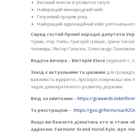
Вагомий внесок в розвиток галузі
Найкращий міжнародний кейс
Галузевий прорив року
Найкращий адвокаційний кейс регіонального
Серед гостей Премії народні депутати Укр
Чумак, Ігор Лапін, Григорій Шверк, Ірина Сисо
Чижмарь, Віктор Галасюк, Олександр Грановски
Ведуча вечора
–
Вікторія Кіосе
(журналіст, 
Захід є актуальним та цікавим
для громадськ
важливість відкритої, прозорої комунікації мі
задля демократичного розвитку держави.
Вхід за квитками
–
https://grawards.ticketfor
Та реєстрацією –
https://goo.gl/forms/suc9
Якщо ви бажаєте дізнатись хто ж стане 
адресою: Fairmont Grand Hotel Kyiv, вул.