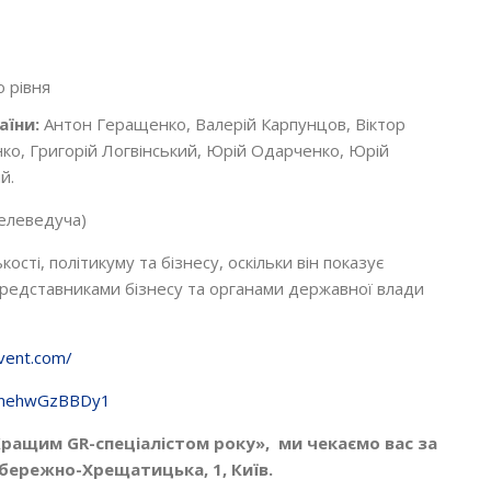
 рівня
аїни:
Антон Геращенко, Валерій Карпунцов, Віктор
єнко, Григорій Логвінський, Юрій Одарченко, Юрій
й.
телеведуча)
ості, політикуму та бізнесу, оскільки він показує
ж представниками бізнесу та органами державної влади
event.com/
2OnehwGzBBDy1
«Кращим
GR
-спеціалістом року», ми чекаємо вас за
 Набережно-Хрещатицька, 1
, Київ.