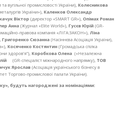
 та вугільної промисловості України),
Колесникова
еталургів України»),
Каленков Олександр
качук Віктор
(директор «SMART GR»),
Опімах Роман
лер Анна
(Журнал «Elite World»),
Гусєв Юрій
(GR-
рмаційно-правова компанія «ЛІГА:ЗАКОН»),
Ліна
,
Григоренко Сюзанна
(Насіннєва Асоціація України),
а»),
Косяченко Костянтин
(Громадська спілка
они здоров’я”),
Коробкова Олена
(«Незалежна
лій
(GR-спеціаліст міжнародного напрямку),
ТОВ
нчук Ярослав
(Асоціація українського бізнесу в
ітет Торгово-промислової палати України).
ку», будуть нагороджені за номінаціями: