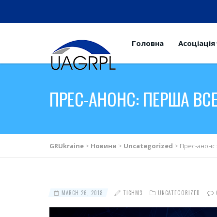
Головна
Асоціація
ПРЕС-АНОНС: ПЕРША ВС
GRUkraine
>
Новини
>
Uncategorized
>
Прес-анонс:
MARCH 26, 2018
TICHM3
UNCATEGORIZED