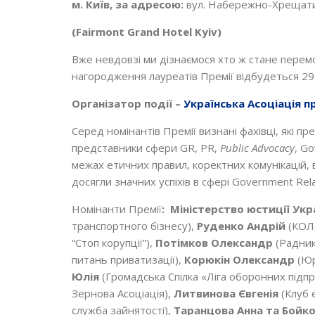
м. Київ, за адресою:
вул. Набережно-Хрещати
(
Fairmont
Grand
Hotel
Kyiv
)
Вже невдовзі ми дізнаємося хто ж стане перем
нагородження лауреатів Премії відбудеться 29 
Організатор події –
Українська Асоціація пр
Серед номінантів Премії визнані фахівці, які пр
представники сфери GR, PR,
Public
Advocacy
, G
межах етичних правил, коректних комунікацій, 
досягли значних успіхів в сфері Government Rela
Номінанти Премії
:
Міністерство юстиції Укр
транспортного бізнесу),
Руденко Андрій
(КОЛ
“Стоп корупції”),
Потімков Олександр
(Радник
питань приватизації),
Корюкін Олександр
(Юр
Юлія
(Громадська Спілка «Ліга оборонних підпр
Зернова Асоціація),
Литвинова Євгенія
(Клуб 
служба зайнятості),
Таранцова Анна
та Бойк