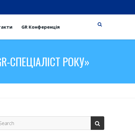
такти
GR Конференція
R-СПЕЦІАЛІСТ РОКУ»