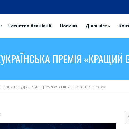
Членство Асоціації
Новини
Діяльність
Кон
ЕУКРАЇНСЬКА ПРЕМІЯ «КРАЩИЙ G
 Перша Всеукраїнська Премія «Кращий GR-спеціаліст року»
0