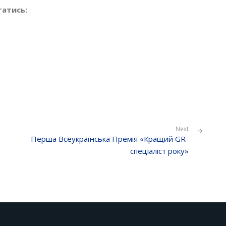
татись:
Next
Перша Всеукраїнська Премія «Кращий GR-
спеціаліст року»