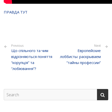
ПРАВДА ТУТ
Previous
Next
Що спільного та чим
Европейские
відрізняються поняття
лоббисты: раскрываем
“корупція” та
“тайны профессии”
“лобіювання”?