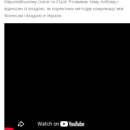
Європейському союзі та США. Розвиває тему лобізму і
відносин із владою, як коректних методів комунікації між
бізнесом і владою в Україні.