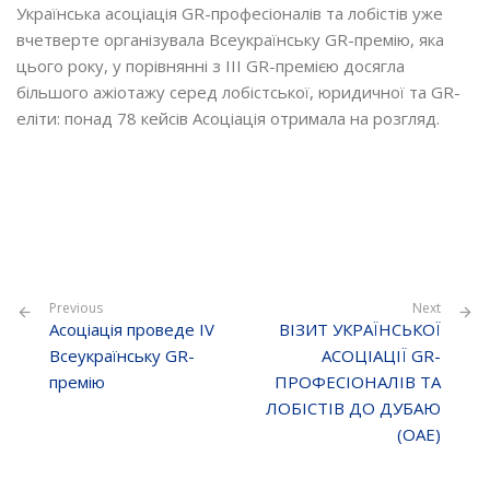
Українська асоціація GR-професіоналів та лобістів уже
вчетверте організувала Всеукраїнську GR-премію, яка
цього року, у порівнянні з ІІІ GR-премією досягла
більшого ажіотажу серед лобістської, юридичної та GR-
еліти: понад 78 кейсів Асоціація отримала на розгляд.
Previous
Next
Асоціація проведе IV
ВІЗИТ УКРАЇНСЬКОЇ
Всеукраїнську GR-
АСОЦІАЦІЇ GR-
премію
ПРОФЕСІОНАЛІВ ТА
ЛОБІСТІВ ДО ДУБАЮ
(ОАЕ)