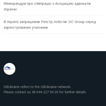
Меморандум про співпрацю з Асоціацією адвокатів
України
В Україні запрацював Реєстр лобістів: SIC Group серед
зареєстрованих учасників
GRUkraine refers to the GRUkraine network.
Please contact us 38 044 227 94 20 for further details.