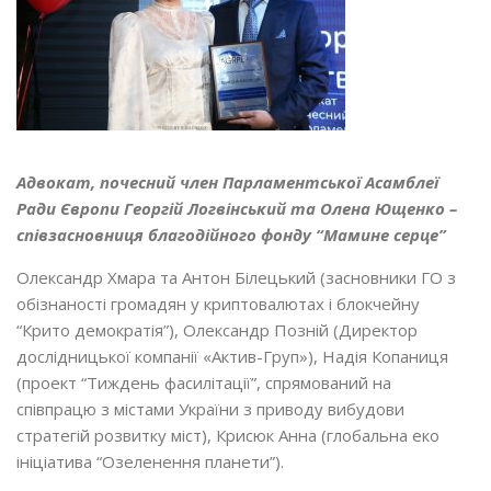
Адвокат, почесний член Парламентської Асамблеї
Ради Європи
Георгій Логвінський та Олена Ющенко –
співзасновниця благодійного фонду “Мамине серце”
Олександр Хмара та Антон Білецький (засновники ГО з
обізнаності громадян у криптовалютах і блокчейну
“Крито демократія”), Олександр Позній (Директор
дослідницької компанії «Актив-Груп»), Надія Копаниця
(проект “Тиждень фасилітації”, спрямований на
співпрацю з містами України з приводу вибудови
стратегій розвитку міст), Крисюк Анна (глобальна еко
ініціатива “Озеленення планети”).