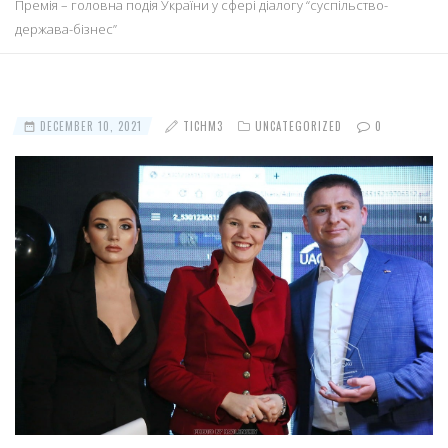
Премія – головна подія України у сфері діалогу “суспільство-
держава-бізнес”
DECEMBER 10, 2021
TICHM3
UNCATEGORIZED
0