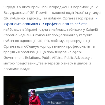
9 грудня у Києві пройшло нагородження переможців IV
Всеукраїнської GR-Премії – головної події України у галузі
GR, публічної адвокації та лобізму. Організатор премії
–
Українська асоціація GR-професіоналів та лобістів
–
найбільше в Україні і одна з наймасштабніших у Східній
Європі об’єднання головних професіоналів у галузях
публічної адвокації, GR, PR, лобізму, юриспруденції.
Організація об’єднує корпоративних професіоналів та
профільні організації, що практикують в сфері
Government Relations, Public Affairs, Public Advocacy з
метою представництва інтересів бізнесу в діалозі з
органами влади.