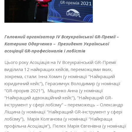
Головний організатор
IV Всеукраїнської GR-Премії –
Катерина Одарченко – Президент Української
асоціації GR-професіоналів і лобістів
Цього року Асоціація на IV Всеукраїнській GR-Премії
виділила 12 найкращих кейсів, переможцями яких,
зокрема, стали: Інна Хомич (у номінації “Найкращий
юридичний кейс”), Герасимчук Володимир (у номінації
“GR-прорив 2021”), Міщенко Анна (у номінації
“Найкращий адвокаційний кейс”), “Найкращий GR-
інструмент у сфері лобізму” – переможець – Олександр
Ліщина (у номінації “Найкращий GR-інструмент у сфері
лобізму”), Марія Колганова (у номінації “Найкраща
профільна Асоціація”), Пелех Марія Євгенівна (у номінації