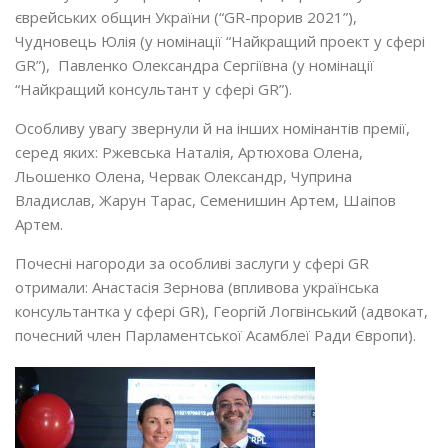
єврейських общин України (“GR-прорив 2021”),
Чудновець Юлія (у номінації “Найкращий проект у сфері
GR”), Павленко Олександра Сергіївна (у номінації
“Найкращий консультант у сфері GR”).
Особливу увагу звернули й на інших номінантів премії,
серед яких: Ржевська Наталія, Артюхова Олена,
Льошенко Олена, Червак Олександр, Чуприна
Владислав, Жарун Тарас, Семенишин Артем, Шаіпов
Артем.
Почесні нагороди за особливі заслуги у сфері GR
отримали: Анастасія Зернова (впливова українська
консультантка у сфері GR), Георгій Логвінський (адвокат,
почесний член Парламентської Асамблеї Ради Європи).