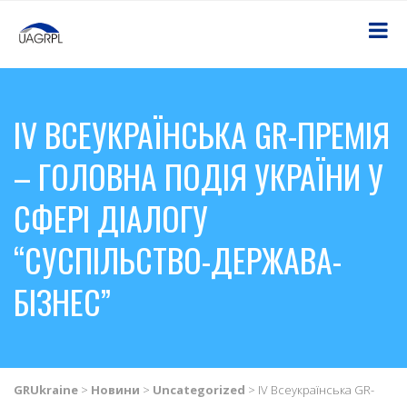
IV ВСЕУКРАЇНСЬКА GR-ПРЕМІЯ
– ГОЛОВНА ПОДІЯ УКРАЇНИ У
СФЕРІ ДІАЛОГУ
“СУСПІЛЬСТВО-ДЕРЖАВА-
БІЗНЕС”
GRUkraine
>
Новини
>
Uncategorized
>
IV Всеукраїнська GR-