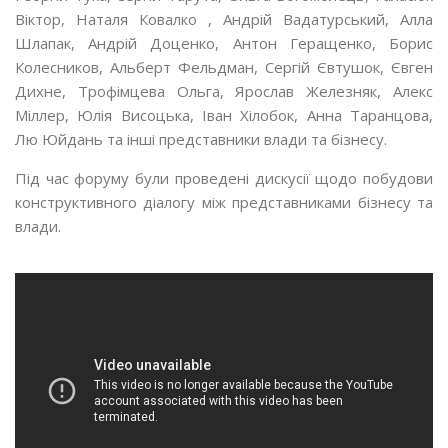
Віктор, Наталя Ковалко , Андрій Вадатурський, Алла
Шлапак, Андрій Доценко, Антон Геращенко, Борис
Колесников, Альберт Фельдман, Сергій Євтушок, Євген
Дихне, Трофімцева Ольга, Ярослав Железняк, Алекс
Міллер, Юлія Висоцька, Іван Хілобок, Анна Таранцова,
Лю Юйдань та інші представники влади та бізнесу.
Під час форуму були проведені дискусії щодо побудови
конструктивного діалогу між представниками бізнесу та
влади.