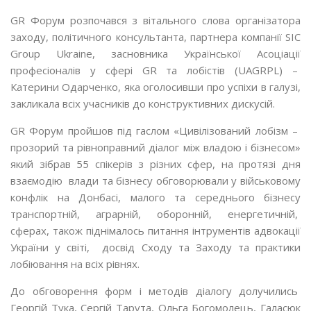
GR Форум розпочався з вітального слова організатора
заходу, політичного консультанта, партнера компанії SIC
Group Ukraine, засновника Української Асоціації
професіоналів у сфері GR та лобістів (UAGRPL) –
Катерини Одарченко, яка оголосивши про успіхи в галузі,
закликала всіх учасників до конструктивних дискусій.
GR Форум пройшов під гаслом «Цивілізований лобізм –
прозорий та рівноправний діалог між владою і бізнесом»
який зібрав 55 спікерів з різних сфер, на протязі дня
взаємодію влади та бізнесу обговорювали у військовому
конфлік на Донбасі, малого та середнього бізнесу
транспортній, аграрній, оборонній, енергетичній,
сферах, також піднімалось питання інтрументів адвокації
України у світі, досвід Сходу та Заходу та практики
лобіювання на всіх рівнях.
До обговорення форм і методів діалогу долучились
Георгій Тука, Сергій Тарута, Ольга Богомолець, Галасюк