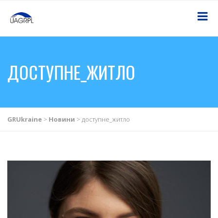
ДОСТУПНЕ_ЖИТЛО
GRUkraine
>
Новини
>
доступне_житло