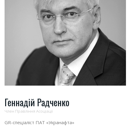
Геннадій Радченко
Член Правління Асоціації
GR-спеціаліст ПАТ «Укранафта»