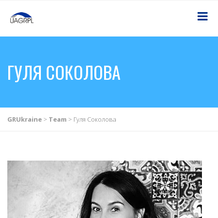
ГУЛЯ СОКОЛОВА
GRUkraine
>
Team
>
Гуля Соколова