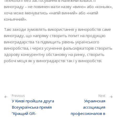
технології без застосування в належній кількості
винограду – не повинен мати назву «вино» або «коньяк»,
хоча може іменуватись «напій винний» або «напій
коньячний».
Такі заходи зумовлять використання у виноробстві саме
винограду, що напряму створить попит на продукцію
виноградарства та підвищить рівень українського
виноробства, і через усунення фальсифікаторів створить
здорову конкурентну обстановку на ринку, створить
робочі місця як у виноградарстві так і у виноробстві.
Previous
Next
У Києві пройшла друга
Украинская
Всеукраїнська премія
ассоциация
“Кращий GR-
профессионалов в