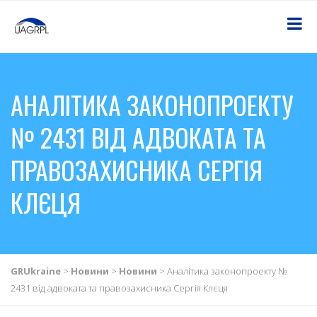
АНАЛІТИКА ЗАКОНОПРОЕКТУ
№ 2431 ВІД АДВОКАТА ТА
ПРАВОЗАХИСНИКА СЕРГІЯ
КЛЄЦЯ
GRUkraine
>
Новини
>
Новини
>
Аналітика законопроекту №
2431 від адвоката та правозахисника Сергія Клєця