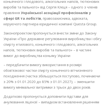
коньячного і плодового, алкогольних напоїв, тютюнових
виробів та пального» від Сергія Клєця – одного з членів
правління
Української асоціації професіоналів у
сфері GR та лобістів
, правозахисника, адвоката,
керуючого партнера юридичної компанії Questa Group.
Законопроектом пропонується внести зміни до Закону
України «Про державне регулювання виробництва і обігу
спирту етилового, коньячного і плодового, алкогольних
напоїв, тютюнових виробів та пального» – в частині
вимог до виробництва коньяку України
– передбачити вимогу використання в розмірі
обов’язкової частки спирту коньячного вітчизняного
походження (частка збільшується поступово, починаючи
з 20% з 01.01.2020 до 85% з 01.01.2027); – зменшити
вимогу мінімальної витримки з трьох до двох років.
Додатково пропонується доповнити підстави для
анулювання ліцензії – випадком встановлення рішенням