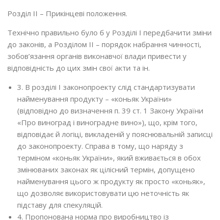
Розділ ІІ – Прикінцеві положення.
Технічно правильно було б у Розділі І передбачити зміни
до законів, а Розділом ІІ – порядок набрання чинності,
зобов’язання органів виконавчої влади привести у
відповідність до цих змін свої акти та ін.
3. В розділі І законопроекту слід стандартизувати
найменування продукту – «коньяк України»
(відповідно до визначення п. 39 ст. 1 Закону України
«Про виноград і виноградне вино»), що, крім того,
відповідає й логіці, викладеній у пояснювальній записці
до законопроекту. Справа в тому, що наряду з
терміном «коньяк України», який вживається в обох
змінюваних законах як цілісний термін, допущено
найменування цього ж продукту як просто «коньяк»,
що дозволяє використовувати цю неточність як
підставу для спекуляцій.
4. Пропонована норма про виробництво із